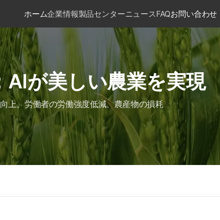
ホーム
企業情報
製品センター
ニュース
FAQ
お問い合わせ
：AIが美しい農業を実現
益向上、労働者の労働強度低減、農産物の損耗