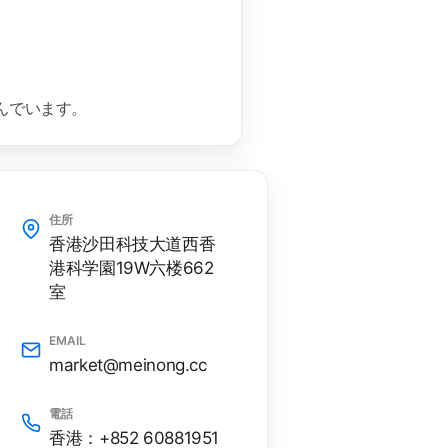
んでいます。
住所
香港沙田科技大道西香
港科学園19W六楼662
室
EMAIL
market@meinong.cc
電話
香港：+852 60881951