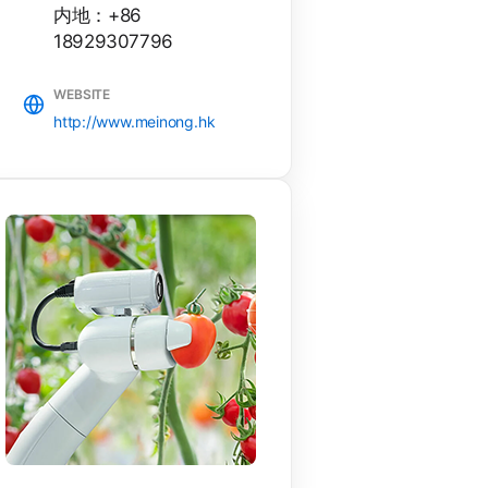
内地：+86
18929307796
WEBSITE
http://www.meinong.hk