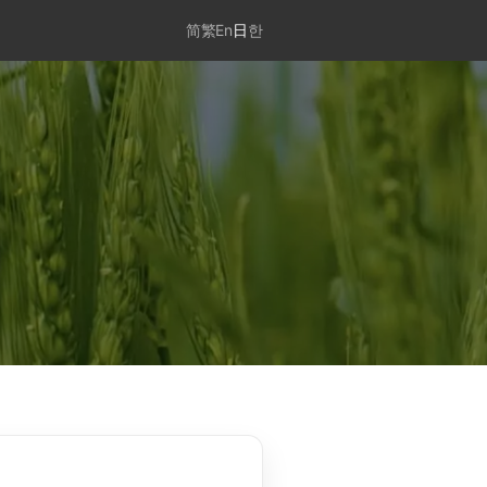
简
繁
En
日
한