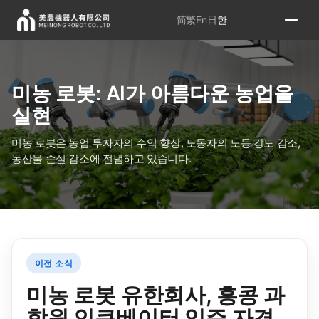
简
繁
En
日
한
미농 로봇: AI가 아름다운 농업을
실현
미농 로봇은 농업 투자자의 수익 향상, 노동자의 노동 강도 감소,
농산물 손실 감소에 전념하고 있습니다.
이전 소식
미농 로봇 유한회사, 홍콩 과
학원 인큐베이터 입주 자격