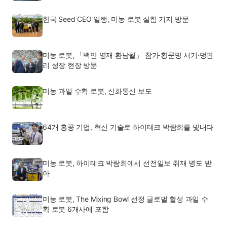
한국 Seed CEO 일행, 미농 로봇 실험 기지 방문
미농 로봇, 「백만 영재 환남월」 참가·황쿤밍 서기·멍판
리 성장 현장 방문
미농 과일 수확 로봇, 신화통신 보도
64개 홍콩 기업, 혁신 기술로 하이테크 박람회를 빛내다
미농 로봇, 하이테크 박람회에서 선전일보 취재 병도 받
아
미농 로봇, The Mixing Bowl 선정 글로벌 활성 과일 수
확 로봇 6개사에 포함