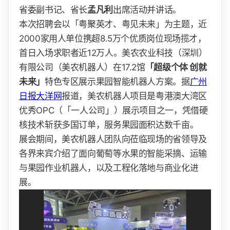
省委副书记、省长
孟凡利
出席活动并讲话。
本次招聘会以「粤聚英才、粤见未来」为主题，近
2000家用人单位携超8.5万个优质岗位现场揽才，
首日入场求职者近12万人。美农农业科技（深圳）
有限公司（美农机器人）在17.2馆
「超级个体 创就
未来」
特色专区展示果园智能机器人方案。据
广州
日报大洋网
报道，美农机器人项目是粤港澳大湾区
优秀OPC（「一人公司」）展示项目之一，凭借硬
核技术斩获多国订单，服务果园面积达数千亩。
展会期间，美农机器人团队向莅临现场的省领导及
各界来宾介绍了面向葡萄等水果的智能采摘、运输
与果园作业机器人，以及工程化落地与商业化进
展。