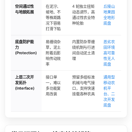
空间通过性
在泥泞、
4 轮独立扭矩
丘陵山
与地貌拓展
坡地、不
动态调节，高
地果园
等株距路
通过性农业特
全地形
况下容易
种轮胎
底盘
打滑下陷
底盘防护能
易缠绕杂
内置防杂草缠
恶劣农
力
草，泥土
绕机制与行进
田环境
(Protection)
附着后影
间自动泥土清
高可靠
响传动效
理
性无人
率
底盘
上层二次开
接口单
预留多组标准
通用型
发拓扑
一，难以
机械与电气接
移动农
(Interface)
多功能复
口，支持快速
机平
用改装
挂载各种农具
台、二
次开发
底盘