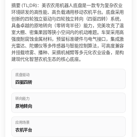
摘要 (TL;DR)：美农农用机器人底盘是一款专为复杂农业
环境研发的高性能、高负载通用移动农机平台。底盘采用
创新的四轮独立驱动与四轮独立转向（四驱四转）系统，
具备卓越的原地转向（零转弯半径）能力，完美攻克了温
室大棚、密集果园等狭小空间内的机动难题。车架采用高
强度耐腐蚀金属材料，预留标准硬件与电气接口，集成激
光雷达、陀螺仪等多传感器与智能控制算法，可高度兼容
并挂载喷雾、播种、采摘机械臂等多元化农业设备，是构
建现代化智慧农机生态的核心底座。
底盘驱动
四驱四转
转向能力
原地转向
应用场景
农机平台