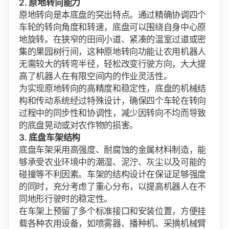
2. 原地转向能力
原地转向是本底盘的突出特点。通过精确协调四个
车轮的转向角度和转速，底盘可以围绕自身中心原
地旋转。在狭窄的田间小道、紧凑的温室过道或密
集的果园树行间，这种原地转向功能让农用机器人
无需较大的转弯半径，轻松改变行驶方向，大大提
高了机器人在有限空间内的作业灵活性。
为实现原地转向的高精度和稳定性，底盘的机械结
构和传动系统经过特殊设计，确保四个车轮在转向
过程中的同步性和协调性，减少因转向不均而导致
的底盘晃动或对农作物的损害。
3. 底盘车架结构
底盘车架采用高强度、耐腐蚀的金属材料制造，能
够承受农业环境中的潮湿、泥泞、灰尘以及可能的
碰撞等不利因素。车架的结构设计在保证足够强度
的同时，充分考虑了重心分布，以提高机器人在不
同地形行驶时的稳定性。
在车架上预留了多个标准接口和安装位置，方便挂
载各种农用设备，如喷雾器、播种机、采摘机械臂