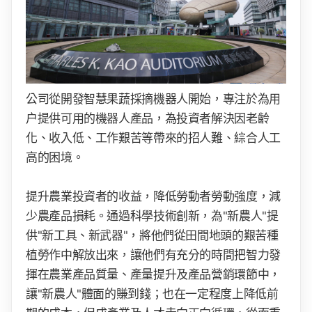
公司從開發智慧果蔬採摘機器人開始，專注於為用
户提供可用的機器人產品，為投資者解決因老齡
化、收入低、工作艱苦等帶來的招人難、綜合人工
高的困境。
提升農業投資者的收益，降低勞動者勞動強度，減
少農產品損耗。通過科學技術創新，為"新農人"提
供"新工具、新武器"，將他們從田間地頭的艱苦種
植勞作中解放出來，讓他們有充分的時間把智力發
揮在農業產品質量、產量提升及產品營銷環節中，
讓"新農人"體面的賺到錢；也在一定程度上降低前