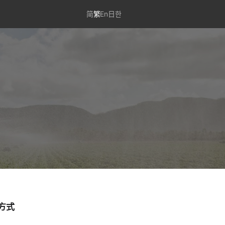
简
繁
En
日
한
方式