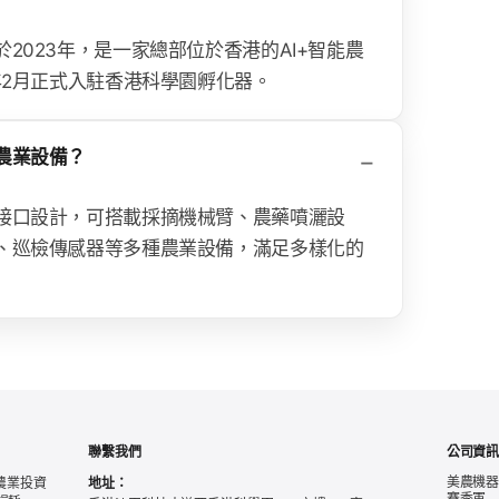
2023年，是一家總部位於香港的AI+智能農
年2月正式入駐香港科學園孵化器。
農業設備？
接口設計，可搭載採摘機械臂、農藥噴灑設
、巡檢傳感器等多種農業設備，滿足多樣化的
聯繫我們
公司資
美農機器人榮
農業投資
地址：
賽季軍