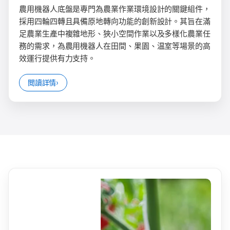
農用機器人底盤是專門為農業作業環境設計的關鍵組件，
採用四輪四轉且具備原地轉向功能的創新設計。其旨在滿
足農業生產中複雜地形、狹小空間作業以及多樣化農業任
務的需求，為農用機器人在田間、果園、温室等場景的高
效運行提供有力支持。
閲讀詳情
›