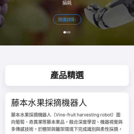
損耗
閲讀詳情
閲讀詳情
閲讀詳情
›
›
›
產品精選
藤本水果採摘機器人
藤本水果採摘機器人（Vine-fruit harvesting robot）面
向葡萄、奇異果等藤本果品，融合深度學習、機器視覺與
多傳感技術，於棚架與籬架環境下完成識別與柔性採摘，