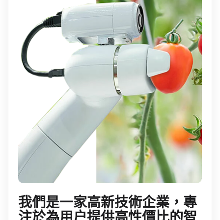
我們是一家高新技術企業，專
注於為用户提供高性價比的智