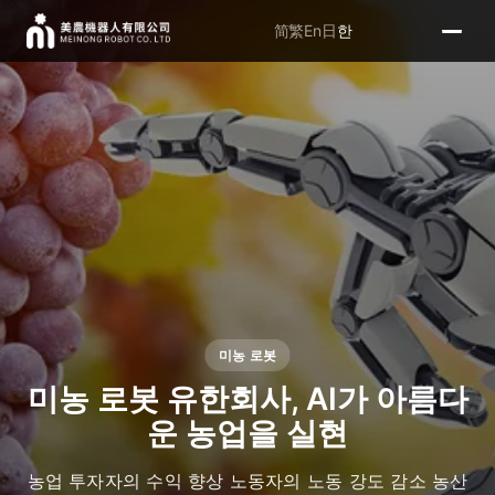
简
繁
En
日
한
미농 로봇
미농 로봇 유한회사, AI가 아름다
운 농업을 실현
농업 투자자의 수익 향상 노동자의 노동 강도 감소 농산