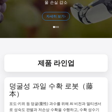
물 손실 감소
자세히 보기
자세히 보기
자세히 보기
›
›
›
제품 라인업
덩굴성 과일 수확 로봇（藤
本）
포도·키위 등 덩굴(蔓性) 과수를 위해 AI 비전과 멀티센서
로 성숙도 판별과 저손상 수확을 수행하고, 수확 성수기